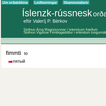
Um orðabókina
Leiðbeiningar
Skammstafanir
Íslenzk-rússnesk
orð
eftir Valeríj P. Bérkov
Stofnun Árna Magnússonar í íslenskum fræðum
Stofnun Vigdísar Finnbogadóttur í erlendum tungumá
fimmti
to
пятый