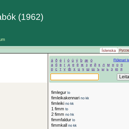
abók (1962)
lum
Íslenska
Русск
á
ð
é
í
ó
ú
ý
þ
æ
ö
Flóknari le
а
б
в
г
д
е
ё
ж
з
и
й
к
л
м
н
о
п
р
с
т
у
ф
х
ц
ч
ш
щ
ъ
ы
ь
э
ю
я
fimlegur
lo
fimleikakennari
no kk
fimleiki
no kk
1 fimm
to
2 fimm
no hk
fimmfaldur
lo
fimmkall
no kk