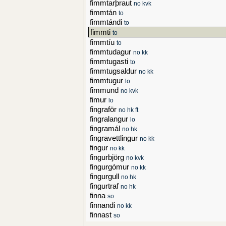
fimmtarþraut
no kvk
fimmtán
to
fimmtándi
to
fimmti
to
fimmtíu
to
fimmtudagur
no kk
fimmtugasti
to
fimmtugsaldur
no kk
fimmtugur
lo
fimmund
no kvk
fimur
lo
fingraför
no hk ft
fingralangur
lo
fingramál
no hk
fingravettlingur
no kk
fingur
no kk
fingurbjörg
no kvk
fingurgómur
no kk
fingurgull
no hk
fingurtraf
no hk
finna
so
finnandi
no kk
finnast
so