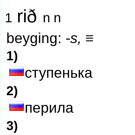
rið
1
n n
beyging:
-s, ≡
1)
ступенька
2)
перила
3)