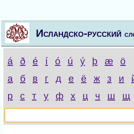
Исландско-русский
сл
á
ð
é
í
ó
ú
ý
þ
æ
ö
а
б
в
г
д
е
ё
ж
з
и
р
с
т
у
ф
х
ц
ч
ш
щ