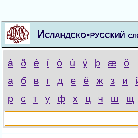
Исландско-русский
сл
á
ð
é
í
ó
ú
ý
þ
æ
ö
а
б
в
г
д
е
ё
ж
з
и
р
с
т
у
ф
х
ц
ч
ш
щ