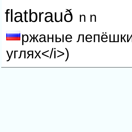
flatbrauð
n n
ржаные лепёшки
углях</i>)