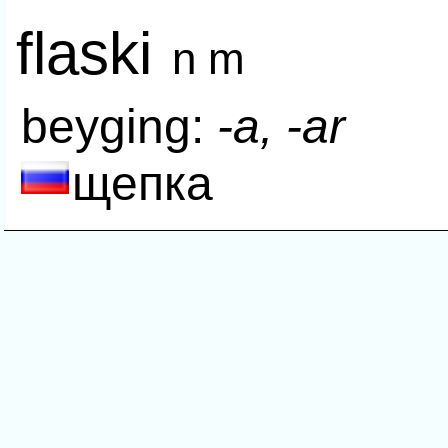
flaski
n m
beyging:
-а, -ar
щепка