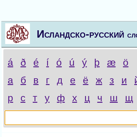
Исландско-русский
сл
á
ð
é
í
ó
ú
ý
þ
æ
ö
а
б
в
г
д
е
ё
ж
з
и
р
с
т
у
ф
х
ц
ч
ш
щ