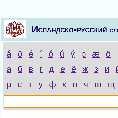
Исландско-русский
сл
á
ð
é
í
ó
ú
ý
þ
æ
ö
а
б
в
г
д
е
ё
ж
з
и
р
с
т
у
ф
х
ц
ч
ш
щ