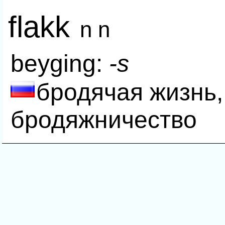
flakk
n n
beyging:
-s
бродячая жизнь,
бродяжничество