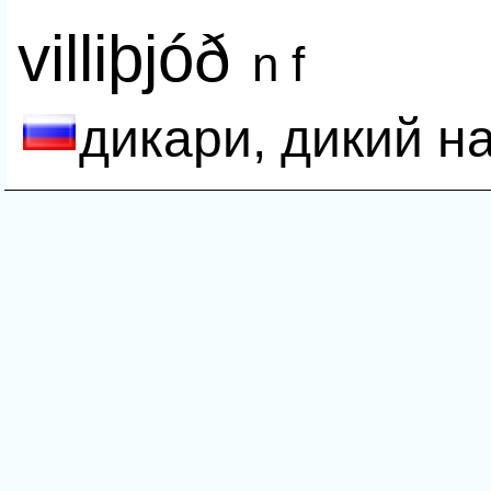
villiþjóð
n f
дикари, дикий н