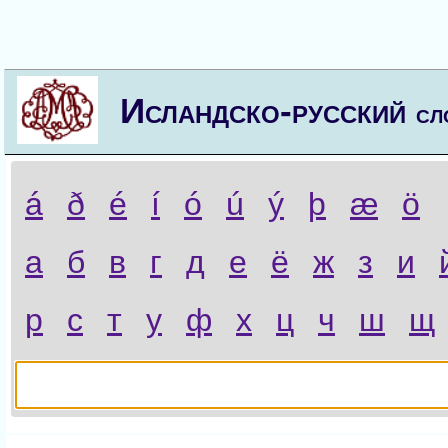
Исландско-русский
сл
á
ð
é
í
ó
ú
ý
þ
æ
ö
а
б
в
г
д
е
ё
ж
з
и
р
с
т
у
ф
х
ц
ч
ш
щ