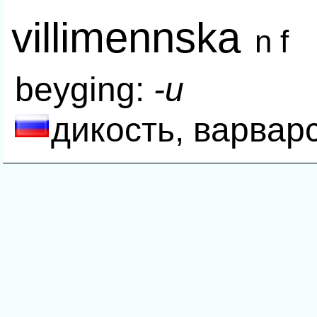
villimennska
n f
beyging:
-u
дикость, варвар