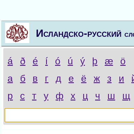
Исландско-русский
сл
á
ð
é
í
ó
ú
ý
þ
æ
ö
а
б
в
г
д
е
ё
ж
з
и
р
с
т
у
ф
х
ц
ч
ш
щ