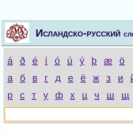
Исландско-русский
сл
á
ð
é
í
ó
ú
ý
þ
æ
ö
а
б
в
г
д
е
ё
ж
з
и
р
с
т
у
ф
х
ц
ч
ш
щ