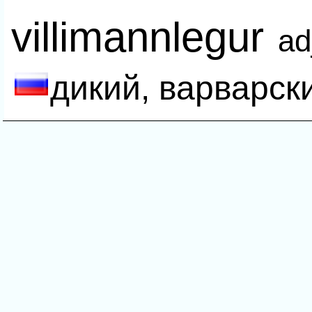
villimannlegur
ad
дикий, варварск