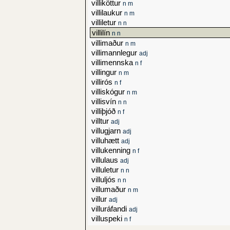
villiköttur
n m
villilaukur
n m
villiletur
n n
villilín
n n
villimaður
n m
villimannlegur
adj
villimennska
n f
villingur
n m
villirós
n f
villiskógur
n m
villisvín
n n
villiþjóð
n f
villtur
adj
villugjarn
adj
villuhætt
adj
villukenning
n f
villulaus
adj
villuletur
n n
villuljós
n n
villumaður
n m
villur
adj
villuráfandi
adj
villuspeki
n f