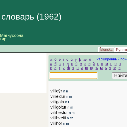
й
словарь (1962)
 Магнуссона
тир
Íslenska
Русск
á
ð
é
í
ó
ú
ý
þ
æ
ö
Расширенный пои
а
б
в
г
д
е
ё
ж
з
и
й
к
л
м
н
о
п
р
с
т
у
ф
х
ц
ч
ш
щ
ъ
ы
ь
э
ю
я
villidýr
n n
villieldur
n m
villigata
n f
villigöltur
n m
villihestur
n m
villihveiti
n f/n
villihör
n m