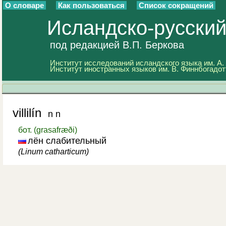
О словаре
Как пользоваться
Список сокращений
Исландско-русски
под редакцией В.П. Беркова
Институт исследований исландского языка им. А.
Институт иностранных языков им. В. Финнбогадот
villilín
n n
бот. (grasafræði)
лён слабительный
(
Linum catharticum
)