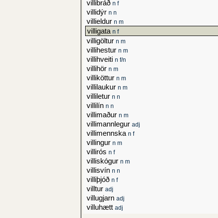
villibráð
n f
villidýr
n n
villieldur
n m
villigata
n f
villigöltur
n m
villihestur
n m
villihveiti
n f/n
villihör
n m
villiköttur
n m
villilaukur
n m
villiletur
n n
villilín
n n
villimaður
n m
villimannlegur
adj
villimennska
n f
villingur
n m
villirós
n f
villiskógur
n m
villisvín
n n
villiþjóð
n f
villtur
adj
villugjarn
adj
villuhætt
adj