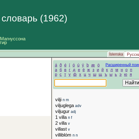
й
словарь (1962)
 Магнуссона
тир
Íslenska
Русск
á
ð
é
í
ó
ú
ý
þ
æ
ö
Расширенный пои
а
б
в
г
д
е
ё
ж
з
и
й
к
л
м
н
о
п
р
с
т
у
ф
х
ц
ч
ш
щ
ъ
ы
ь
э
ю
я
vilji
n m
viljuglega
adv
viljugur
adj
1 villa
n f
2 villa
v
villast
v
villiblóm
n n