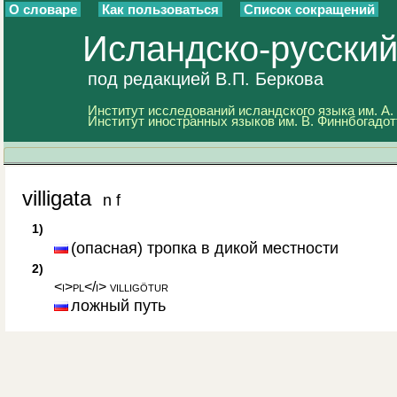
О словаре
Как пользоваться
Список сокращений
Исландско-русски
под редакцией В.П. Беркова
Институт исследований исландского языка им. А.
Институт иностранных языков им. В. Финнбогадот
villigata
n f
1)
(опасная) тропка в дикой местности
2)
<i>pl</i> villigötur
ложный путь